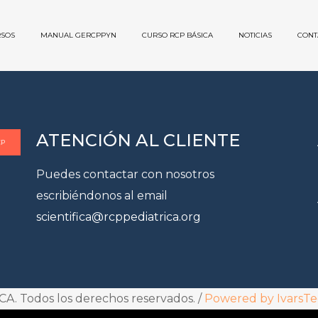
SOS
MANUAL GERCPPYN
CURSO RCP BÁSICA
NOTICIAS
CONT
ATENCIÓN AL CLIENTE
CP
Puedes contactar con nosotros
escribiéndonos al email
scientifica@rcppediatrica.org
. Todos los derechos reservados. /
Powered by IvarsTe