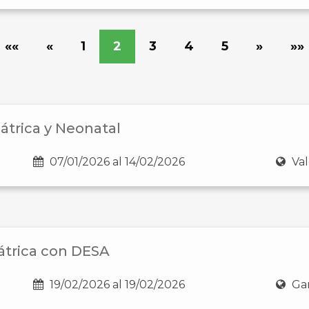
««
«
1
2
3
4
5
»
»»
átrica y Neonatal
07/01/2026 al 14/02/2026
Val
átrica con DESA
19/02/2026 al 19/02/2026
Gan