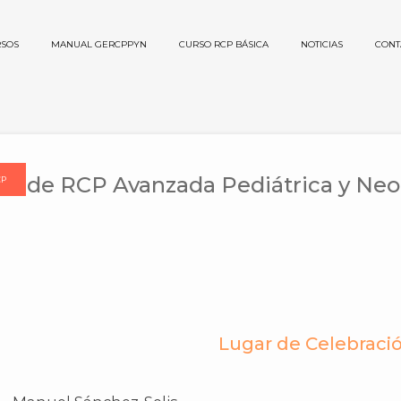
SOS
MANUAL GERCPPYN
CURSO RCP BÁSICA
NOTICIAS
CONT
rso de RCP Avanzada Pediátrica y Neo
CP
Lugar de Celebraci