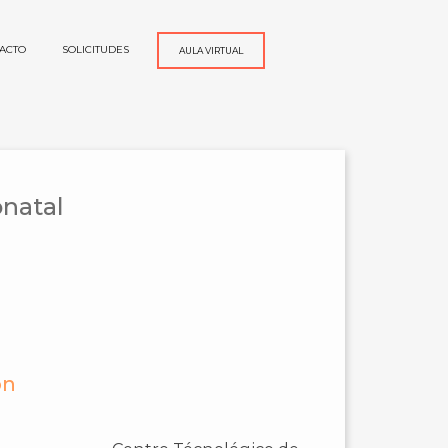
ACTO
SOLICITUDES
AULA VIRTUAL
onatal
ón