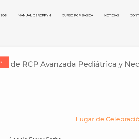
SOS
MANUAL GERCPPYN
CURSO RCP BÁSICA
NOTICIAS
CONT
so de RCP Avanzada Pediátrica y Ne
CP
Lugar de Celebraci