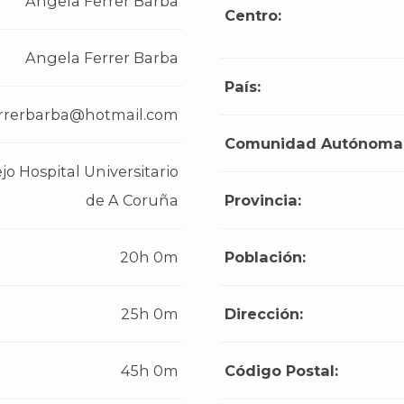
Angela Ferrer Barba
Centro:
Angela Ferrer Barba
País:
rrerbarba@hotmail.com
Comunidad Autónoma
o Hospital Universitario
de A Coruña
Provincia:
20h 0m
Población:
25h 0m
Dirección:
45h 0m
Código Postal: