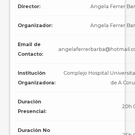
Director:
Angela Ferrer Ba
Organizador:
Angela Ferrer Ba
Email de
angelaferrerbarba@hotmail.
Contacto:
Institución
Complejo Hospital Universita
Organizadora:
de A Cor
Duración
20h
Presencial:
Duración No