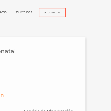
ACTO
SOLICITUDES
AULA VIRTUAL
onatal
ón