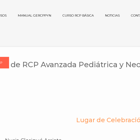
SOS
MANUAL GERCPPYN
CURSO RCP BÁSICA
NOTICIAS
CONT
so de RCP Avanzada Pediátrica y Ne
CP
Lugar de Celebraci