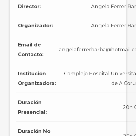
Director:
Angela Ferrer Ba
Organizador:
Angela Ferrer Ba
Email de
angelaferrerbarba@hotmail.
Contacto:
Institución
Complejo Hospital Universita
Organizadora:
de A Cor
Duración
20h
Presencial:
Duración No