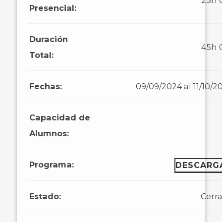
25h
Presencial:
Duración
45h
Total:
Fechas:
09/09/2024 al 11/10/2
Capacidad de
Alumnos:
Programa:
DESCARG
Estado:
Cerr