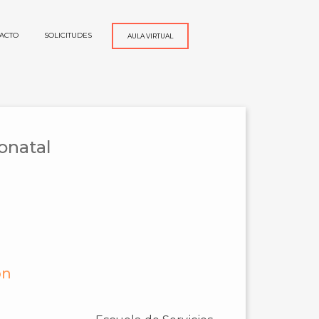
ACTO
SOLICITUDES
AULA VIRTUAL
onatal
ón