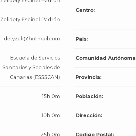
Zelidety Espinel Padrón
Centro:
Zelidety Espinel Padrón
detyzeli@hotmail.com
País:
Escuela de Servicios
Comunidad Autónoma
Sanitarios y Sociales de
Canarias (ESSSCAN)
Provincia:
15h 0m
Población:
10h 0m
Dirección:
25h 0m
Código Postal: