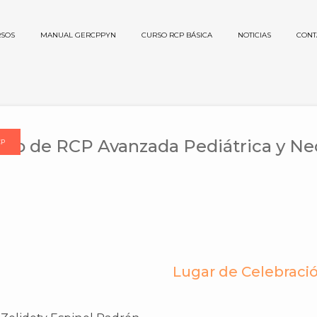
SOS
MANUAL GERCPPYN
CURSO RCP BÁSICA
NOTICIAS
CONT
rso de RCP Avanzada Pediátrica y Ne
CP
Lugar de Celebraci