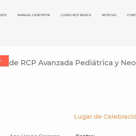
SOS
MANUAL GERCPPYN
CURSO RCP BÁSICA
NOTICIAS
CONT
rso de RCP Avanzada Pediátrica y Neo
CP
Lugar de Celebraci