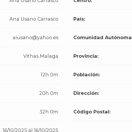
Ana Usano Carrasco
Centro:
Ana Usano Carrasco
País:
aiusano@yahoo.es
Comunidad Autónoma
Vithas Malaga
Provincia:
12h 0m
Población:
20h 0m
Dirección:
32h 0m
Código Postal:
16/10/2025 al 16/10/2025