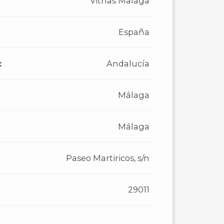
Vithas Malaga
España
:
Andalucía
Málaga
Málaga
Paseo Martiricos, s/n
29011