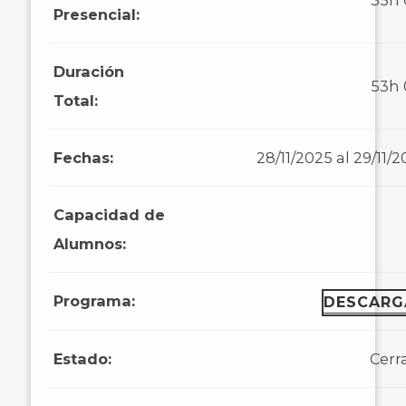
35h
Presencial:
Duración
53h
Total:
Fechas:
28/11/2025 al 29/11/
Capacidad de
Alumnos:
Programa:
DESCARG
Estado:
Cerr