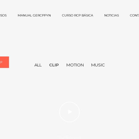
SOS
MANUAL GERCPPYN
CURSO RCP BÁSICA
NOTICIAS
CONT
CP
ALL
CLIP
MOTION
MUSIC
Ty Segall